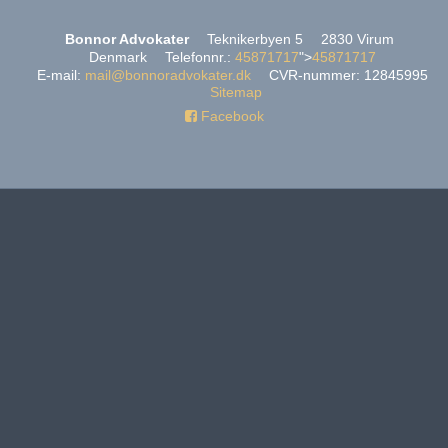
Bonnor Advokater
Teknikerbyen 5
2830 Virum
Denmark
Telefonnr.
:
45871717
">
45871717
E-mail
:
mail@bonnoradvokater.dk
CVR-nummer
:
12845995
Sitemap
Facebook