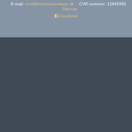
E-mail
:
mail@bonnoradvokater.dk
CVR-nummer
:
12845995
Sitemap
Facebook