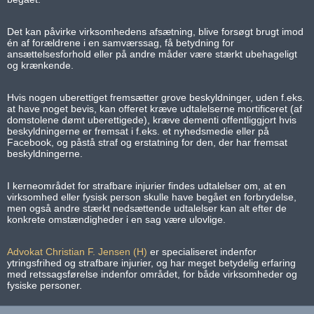
Det kan påvirke virksomhedens afsætning, blive forsøgt brugt imod
én af forældrene i en samværssag, få betydning for
ansættelsesforhold eller på andre måder være stærkt ubehageligt
og krænkende.
Hvis nogen uberettiget fremsætter grove beskyldninger, uden f.eks.
at have noget bevis, kan offeret kræve udtalelserne mortificeret (af
domstolene dømt uberettigede), kræve dementi offentliggjort hvis
beskyldningerne er fremsat i f.eks. et nyhedsmedie eller på
Facebook, og påstå straf og erstatning for den, der har fremsat
beskyldningerne.
I kerneområdet for strafbare injurier findes udtalelser om, at en
virksomhed eller fysisk person skulle have begået en forbrydelse,
men også andre stærkt nedsættende udtalelser kan alt efter de
konkrete omstændigheder i en sag være ulovlige.
Advokat Christian F. Jensen (H)
er specialiseret indenfor
ytringsfrihed og strafbare injurier, og har meget betydelig erfaring
med retssagsførelse indenfor området, for både virksomheder og
fysiske personer.