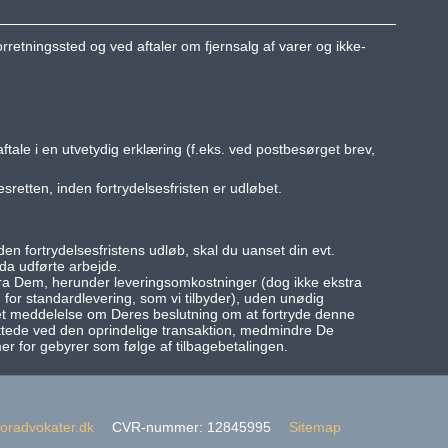
retningssted og ved aftaler om fjernsalg af varer og ikke-
tale i en utvetydig erklæring (f.eks. ved postbesørget brev,
retten, inden fortrydelsesfristen er udløbet.
en fortrydelsesfristens udløb, skal du uanset din evt.
 da udførte arbejde.
 fra Dem, herunder leveringsomkostninger (dog ikke ekstra
for standardlevering, som vi tilbyder), uden unødig
et meddelelse om Deres beslutning om at fortryde denne
ttede ved den oprindelige transaktion, medmindre De
er for gebyrer som følge af tilbagebetalingen.
oradvokater.dk
CVR-nummer
:
12845995
Sitemap