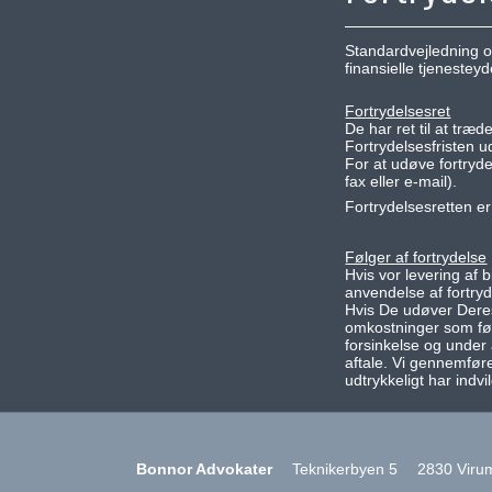
Standardvejledning om
finansielle tjenesteyd
Fortrydelsesret
De har ret til at træ
Fortrydelsesfristen u
For at udøve fortryde
fax eller e-mail).
Fortrydelsesretten er
Følger af fortrydelse
Hvis vor levering af 
anvendelse af fortryd
Hvis De udøver Deres
omkostninger som føl
forsinkelse og under
aftale. Vi gennemfø
udtrykkeligt har ind
Bonnor Advokater
Teknikerbyen 5
2830 Viru