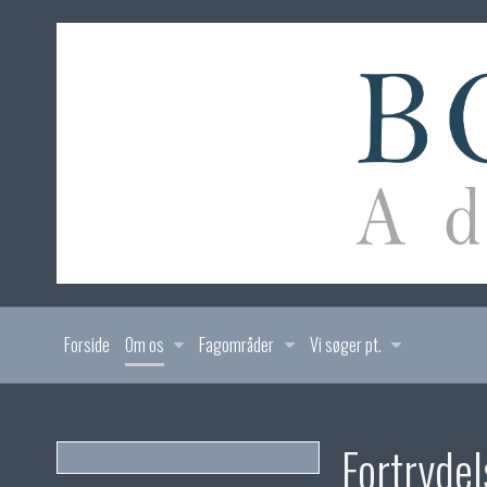
Forside
Om os
Fagområder
Vi søger pt.
Fortrydel