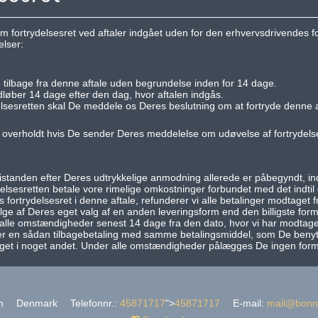
 fortrydelsesret ved aftaler indgået uden for den erhvervsdrivendes for
elser:
de tilbage fra denne aftale uden begrundelse inden for 14 dage.
dløber 14 dage efter den dag, hvor aftalen indgås.
lsesretten skal De meddele os Deres beslutning om at fortryde denne af
 overholdt hvis De sender Deres meddelelse om udøvelse af fortrydelses
bistanden efter Deres udtrykkelige anmodning allerede er påbegyndt, ind
elsesretten betale vore rimelige omkostninger forbundet med det indtil
 fortrydelsesret i denne aftale, refunderer vi alle betalinger modtaget
ge af Deres eget valg af en anden leveringsform end den billigste form 
 alle omstændigheder senest 14 dage fra den dato, hvor vi har modtag
rer en sådan tilbagebetaling med samme betalingsmiddel, som De beny
vilget i noget andet. Under alle omstændigheder pålægges De ingen form
m
Denmark
Telefonnr.
:
45871717
">
45871717
E-mail
:
mail@bonn